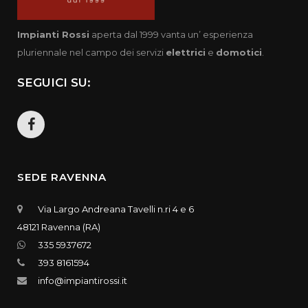
Impianti Rossi
aperta dal 1999 vanta un’ esperienza
pluriennale nel campo dei servizi
elettrici
e
domotici
.
SEGUICI SU:
SEDE RAVENNA
Via Largo Andreana Tavelli n.ri 4 e 6
48121 Ravenna (RA)
335 5937672
393 8161594
info@impiantirossi.it