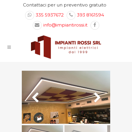
Contattaci per un preventivo gratuito
335 5937672
393 8161594
info@impiantirossi.it